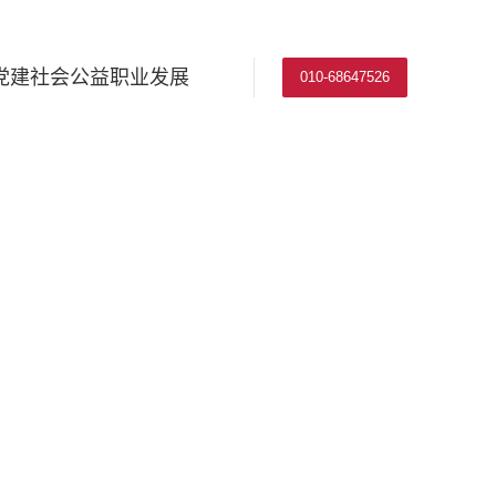
党建
社会公益
职业发展
010-68647526