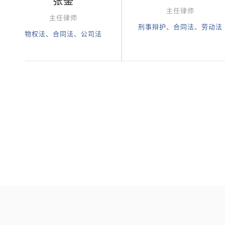
张崟
主任律师
主任律师
刑事辩护、合同法、劳动法
物权法、合同法、公司法