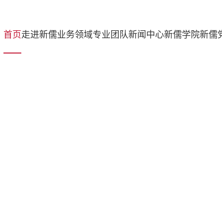
就法治精神
首页
走进新儒
业务领域
专业团队
新闻中心
新儒学院
新儒
理，成就卓越